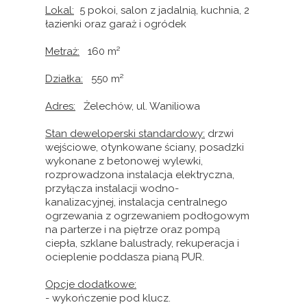
Lokal:
5 pokoi
, salon z jadalnią, kuchnia, 2
łazienki oraz garaż i ogródek
Metraż:
160
m²
Działka:
550
m²
Adres:
Żelechów, ul. Waniliowa
Stan deweloperski standardowy:
drzwi
wejściowe, otynkowane ściany, posadzki
wykonane z betonowej wylewki,
rozprowadzona instalacja elektryczna,
przyłącza instalacji wodno-
kanalizacyjnej, instalacja centralnego
ogrzewania z ogrzewaniem podłogowym
na parterze i na piętrze oraz pompą
ciepła, szklane balustrady, rekuperacja i
ocieplenie poddasza pianą PUR.
Opcje dodatkowe:
- wykończenie pod klucz.