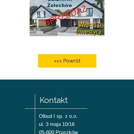
Więcej o
Inwestycji
<<< Powrót
Kontakt
Olbud I sp. z o.o.
ul.
3 maja
10/16
05-800 Pruszków