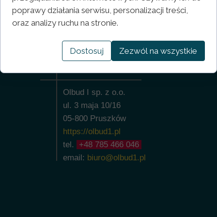
poprawy działania serwisu, personalizacji treści,
oraz analizy ruchu na stronie.
Dostosuj
Zezwól na wszystkie
Kontakt
Olbud I sp. z o.o.
ul.
3 maja
10/16
05-800 Pruszków
https://olbud1.pl
tel.
+4
8 785 466 046
email:
biuro@olbud1.pl